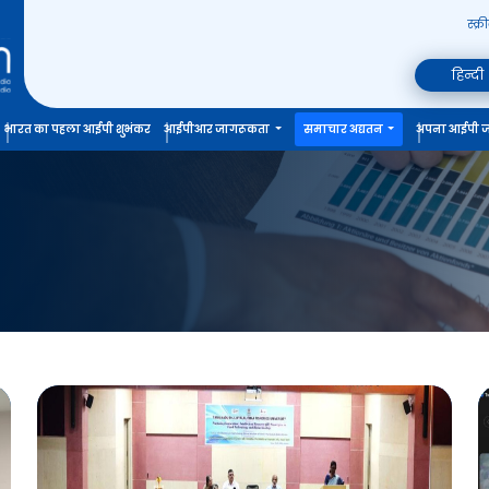
स्क्
हिन्दी
भारत का पहला आईपी शुभंकर
आईपीआर जागरूकता
समाचार अद्यतन
अपना आईपी ज